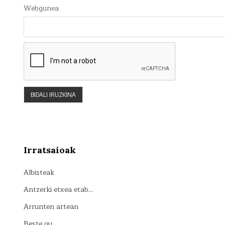
Webgunea
Irratsaioak
Albisteak
Antzerki etxea etab…
Arrunten artean
Beste gu