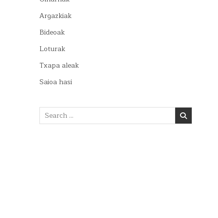
Argazkiak
Bideoak
Loturak
Txapa aleak
Saioa hasi
Search
for: