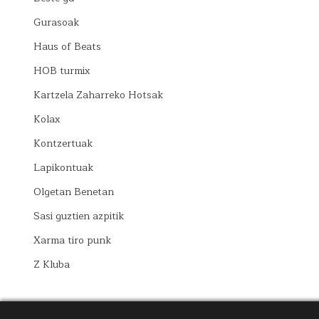
Gurasoak
Haus of Beats
HOB turmix
Kartzela Zaharreko Hotsak
Kolax
Kontzertuak
Lapikontuak
Olgetan Benetan
Sasi guztien azpitik
Xarma tiro punk
Z Kluba