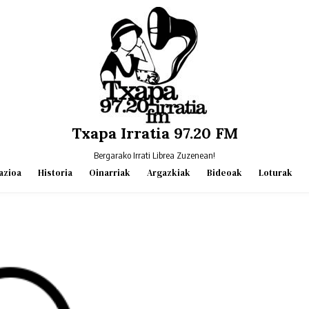
Txapa Irratia 97.20 FM
Bergarako Irrati Librea Zuzenean!
azioa
Historia
Oinarriak
Argazkiak
Bideoak
Loturak