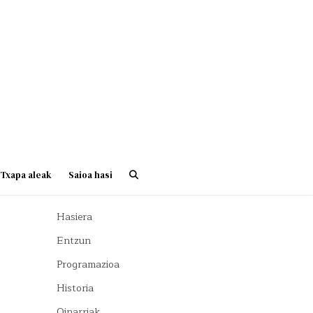
Txapa aleak
Saioa hasi
Hasiera
Entzun
Programazioa
Historia
Oinarriak