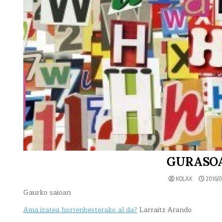
GURASOAK
KOLAX
2016/0
Gaurko saioan
Ama izatea horrenbesterako al da?
Larraitz Arando