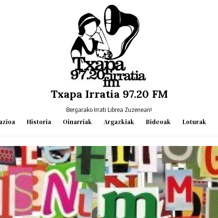
Txapa Irratia 97.20 FM
Bergarako Irrati Librea Zuzenean!
azioa
Historia
Oinarriak
Argazkiak
Bideoak
Loturak