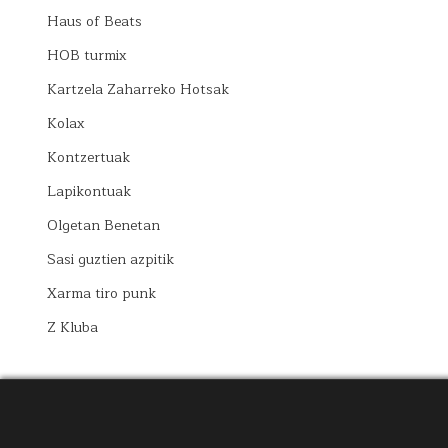
Haus of Beats
HOB turmix
Kartzela Zaharreko Hotsak
Kolax
Kontzertuak
Lapikontuak
Olgetan Benetan
Sasi guztien azpitik
Xarma tiro punk
Z Kluba