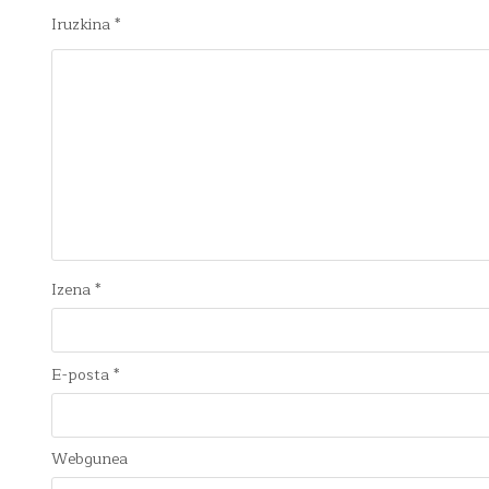
Iruzkina
*
Izena
*
E-posta
*
Webgunea