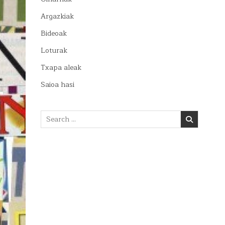
Argazkiak
Bideoak
Loturak
Txapa aleak
Saioa hasi
Search
for: