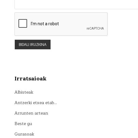
Irratsaioak
Albisteak
Antzerki etxea etab…
Arrunten artean
Beste gu
Gurasoak