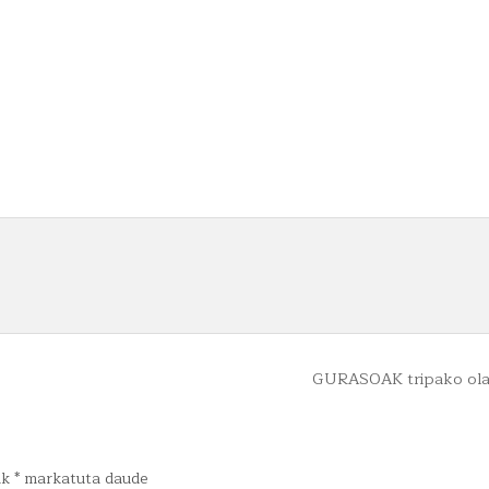
GURASOAK tripako ol
ak
*
markatuta daude