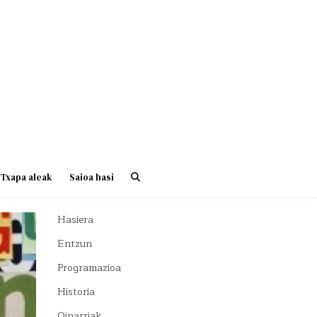
Txapa aleak
Saioa hasi
Hasiera
Entzun
Programazioa
Historia
Oinarriak