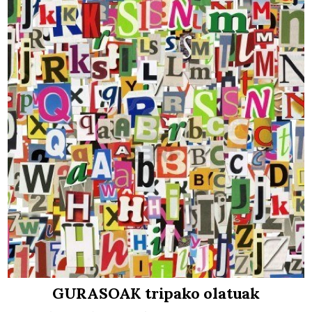
GURASOAK tripako olatuak