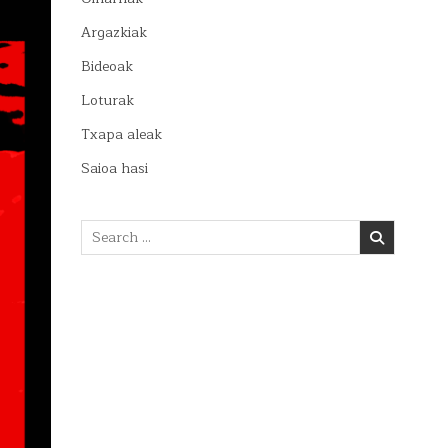
Argazkiak
Bideoak
Loturak
Txapa aleak
Saioa hasi
Search
for: