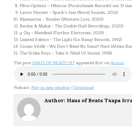
Fibre Optixxx – Hibiscus (Potatoheadz Records) out 13 ma
Levon Vincent – Speck’s Jam (Novel Sounds, 2012)
Bluematter – Bunker (Western Lore, 2020)
Becker & Mukai – The Double (SaS Recordings, 2020)
µ-Ziq – Meridioid (Furthur Electronix, 2019)
Limited Edition – The Light (Go Bang! Records, 1992)
Cosmo Vitelli – We Don’t Need No Smurf Here (Afrika Bam
The Strike Boys – Take It (Wall Of Sound, 1998)
The post
HAUS OF BEATS 197
appeared first on
Arrosa
.
Podcast:
Play in new window
|
Download
Author:
Haus of Beats Txapa Irr