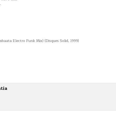
r
baata Electro Funk Mix) (Disques Solid, 1999)
atia