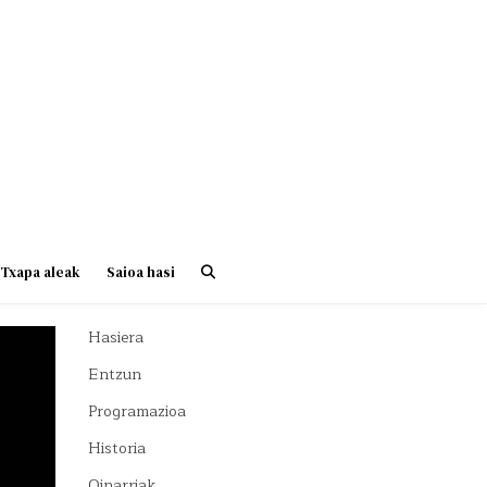
Txapa aleak
Saioa hasi
Hasiera
Entzun
Programazioa
Historia
Oinarriak