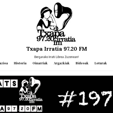
Txapa Irratia 97.20 FM
Bergarako Irrati Librea Zuzenean!
azioa
Historia
Oinarriak
Argazkiak
Bideoak
Loturak