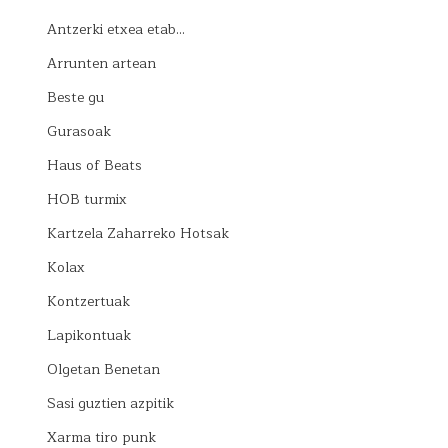
Antzerki etxea etab…
Arrunten artean
Beste gu
Gurasoak
Haus of Beats
HOB turmix
Kartzela Zaharreko Hotsak
Kolax
Kontzertuak
Lapikontuak
Olgetan Benetan
Sasi guztien azpitik
Xarma tiro punk