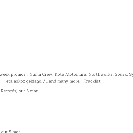
week promos… Numa Crew, Kota Motomura, Northworks, Sousk, Sy
k… …eta askoz gehiago. / …and many more. Tracklist:
Records) out 6 mar
) out 5 mar