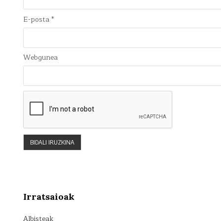
E-posta
*
Webgunea
Irratsaioak
Albisteak