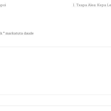
apoi
1. Txapa Alea: Kepa L
ak
*
markatuta daude