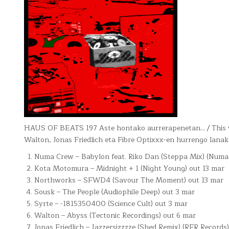
HAUS OF BEATS 197 Aste hontako aurrerapenetan… / This 
Walton, Jonas Friedlich eta Fibre Optixxx-en hurrengo lana
Numa Crew – Babylon feat. Riko Dan (Steppa Mix) (Numa 
Kota Motomura – Midnight + 1 (Night Young) out 13 mar
Northworks – SFWD4 (Savour The Moment) out 13 mar
Sousk – The People (Audiophile Deep) out 3 mar
Syrte – -1815350400 (Science Cult) out 3 mar
Walton – Abyss (Tectonic Recordings) out 6 mar
Jonas Friedlich – Jazzersizzzze (Shed Remix) (RFR Records