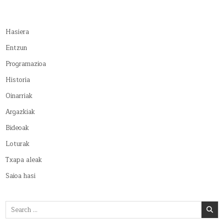
Hasiera
Entzun
Programazioa
Historia
Oinarriak
Argazkiak
Bideoak
Loturak
Txapa aleak
Saioa hasi
Search
for: