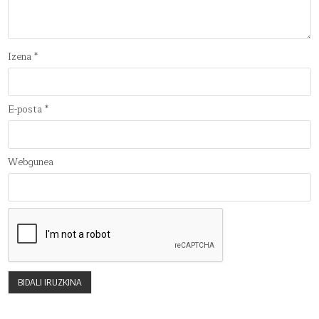
Izena
*
E-posta
*
Webgunea