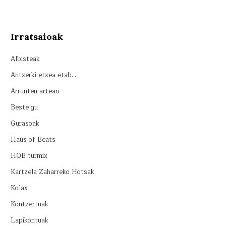
Irratsaioak
Albisteak
Antzerki etxea etab…
Arrunten artean
Beste gu
Gurasoak
Haus of Beats
HOB turmix
Kartzela Zaharreko Hotsak
Kolax
Kontzertuak
Lapikontuak