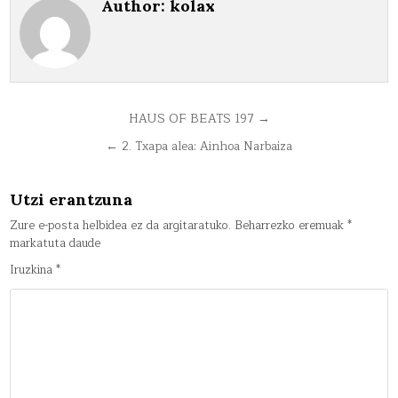
Author:
kolax
Bidalketetan
HAUS OF BEATS 197 →
zehar
← 2. Txapa alea: Ainhoa Narbaiza
nabigatu
Utzi erantzuna
Zure e-posta helbidea ez da argitaratuko.
Beharrezko eremuak
*
markatuta daude
Iruzkina
*