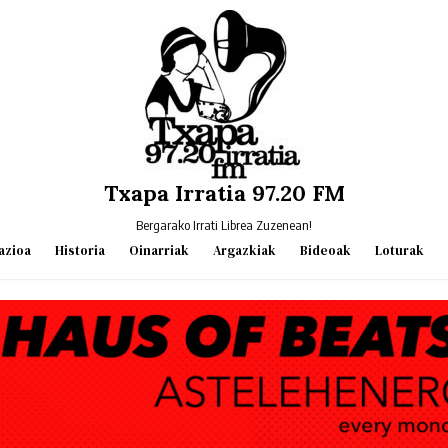
Txapa Irratia 97.20 FM
Bergarako Irrati Librea Zuzenean!
azioa
Historia
Oinarriak
Argazkiak
Bideoak
Loturak