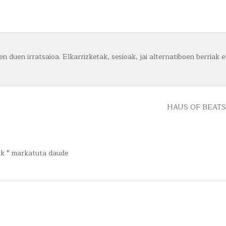
n duen irratsaioa. Elkarrizketak, sesioak, jai alternatiboen berriak e
HAUS OF BEATS
ak
*
markatuta daude