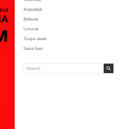
Argazkiak
Bideoak
Loturak
Txapa aleak
Saioa hasi
Search
for: