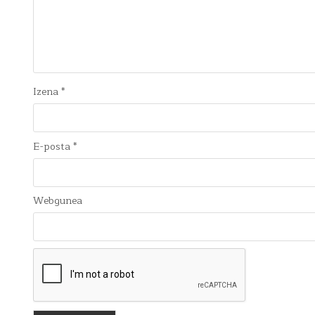
Izena
*
E-posta
*
Webgunea