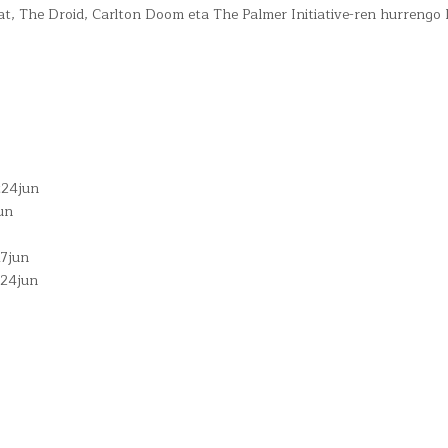
at, The Droid, Carlton Doom eta The Palmer Initiative-ren hurrengo
t24jun
un
17jun
t24jun