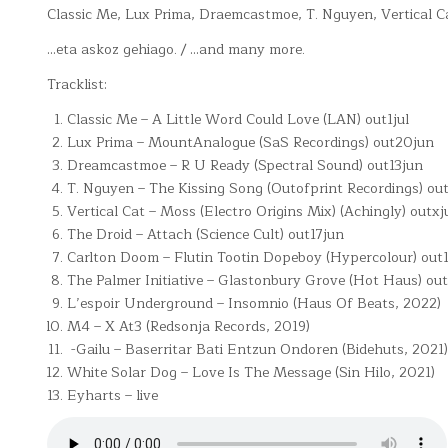
Classic Me, Lux Prima, Draemcastmoe, T. Nguyen, Vertical C
…eta askoz gehiago. / …and many more.
Tracklist:
Classic Me – A Little Word Could Love (LAN) out1jul
Lux Prima – MountAnalogue (SaS Recordings) out20jun
Dreamcastmoe – R U Ready (Spectral Sound) out13jun
T. Nguyen – The Kissing Song (Outofprint Recordings) ou
Vertical Cat – Moss (Electro Origins Mix) (Achingly) outxj
The Droid – Attach (Science Cult) out17jun
Carlton Doom – Flutin Tootin Dopeboy (Hypercolour) out
The Palmer Initiative – Glastonbury Grove (Hot Haus) ou
L’espoir Underground – Insomnio (Haus Of Beats, 2022)
M4 – X At3 (Redsonja Records, 2019)
-Gailu – Baserritar Bati Entzun Ondoren (Bidehuts, 2021)
White Solar Dog – Love Is The Message (Sin Hilo, 2021)
Eyharts – live