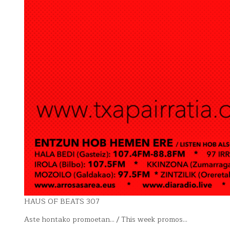
HAUS OF BEATS 307
Aste hontako promoetan… / This week promos…