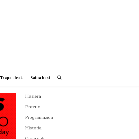
Txapa aleak
Saioa hasi
Hasiera
Entzun
Programazioa
Historia
Oinarriak